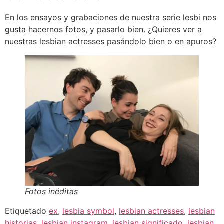
En los ensayos y grabaciones de nuestra serie lesbi nos
gusta hacernos fotos, y pasarlo bien. ¿Quieres ver a
nuestras lesbian actresses pasándolo bien o en apuros?
Fotos inéditas
Etiquetado
ex
,
lesbia symbol
,
lesbian actresses
,
lesbian
historias
,
lesbian instagram
,
lesbian significado
,
lesbian