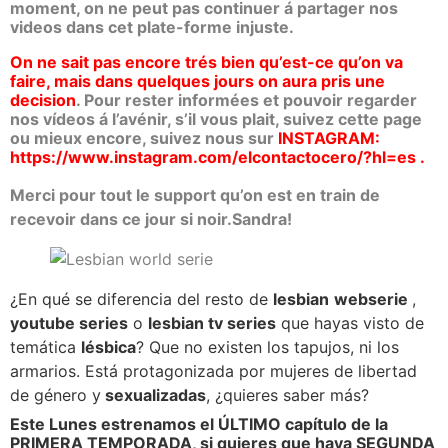
moment, on ne peut pas continuer á partager nos
videos dans cet plate-forme injuste.
On ne sait pas encore trés bien qu’est-ce qu’on va
faire, mais dans quelques jours on aura pris une
decision
.
Pour rester informées et pouvoir regarder
nos vídeos á l’avénir, s’il vous plait, suivez cette page
ou mieux encore, suivez nous sur
INSTAGRAM:
https://www.instagram.com/elcontactocero/?hl=es .
Merci pour tout le support qu’on est en train de
recevoir dans ce jour si noir.
Sandra!
¿En qué se diferencia del resto de
lesbian
webserie
,
youtube series
o
lesbian tv series
que hayas visto de
temática
lésbica
? Que no existen los tapujos, ni los
armarios. Está protagonizada por mujeres de libertad
de género y
sexualizadas
, ¿quieres saber más?
Este Lunes estrenamos el ÚLTIMO capítulo de la
PRIMERA TEMPORADA, si quieres que haya SEGUNDA