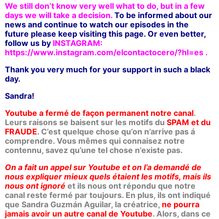
We still don’t know very well what to do, but in a few
days we will take
a decision
.
To be informed about our
news and continue to watch our episodes in the
future please keep visiting this page. Or even better,
follow us by
INSTAGRAM:
https://www.instagram.com/elcontactocero/?hl=es .
Thank you very much for your support in such a black
day.
Sandra!
Youtube
a fermé de façon permanent notre canal
.
Leurs raisons se baisent sur les motifs du
SPAM et du
FRAUDE
. C’est quelque chose qu’on n’arrive pas á
comprendre. Vous mêmes qui connaisez notre
contennu, savez qu’une tel chose n’existe pas.
On a fait un appel sur Youtube et on l’a demandé de
nous expliquer mieux quels étaient les motifs, mais ils
nous ont ignoré
et ils nous ont répondu que notre
canal reste fermé par toujours. En plus, ils ont indiqué
que Sandra Guzmán Aguilar, la créatrice,
ne pourra
jamais avoir un autre canal de Youtube
. Alors, dans ce