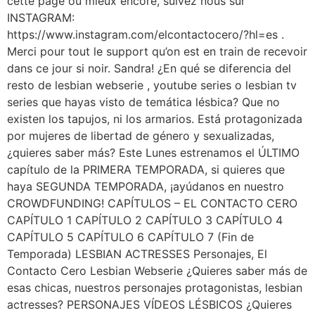
cette page ou mieux encore, suivez nous sur
INSTAGRAM:
https://www.instagram.com/elcontactocero/?hl=es .
Merci pour tout le support qu’on est en train de recevoir
dans ce jour si noir. Sandra! ¿En qué se diferencia del
resto de lesbian webserie , youtube series o lesbian tv
series que hayas visto de temática lésbica? Que no
existen los tapujos, ni los armarios. Está protagonizada
por mujeres de libertad de género y sexualizadas,
¿quieres saber más? Este Lunes estrenamos el ÚLTIMO
capítulo de la PRIMERA TEMPORADA, si quieres que
haya SEGUNDA TEMPORADA, ¡ayúdanos en nuestro
CROWDFUNDING! CAPÍTULOS – EL CONTACTO CERO
CAPÍTULO 1 CAPÍTULO 2 CAPÍTULO 3 CAPÍTULO 4
CAPÍTULO 5 CAPÍTULO 6 CAPÍTULO 7 (Fin de
Temporada) LESBIAN ACTRESSES Personajes, El
Contacto Cero Lesbian Webserie ¿Quieres saber más de
esas chicas, nuestros personajes protagonistas, lesbian
actresses? PERSONAJES VÍDEOS LÉSBICOS ¿Quieres