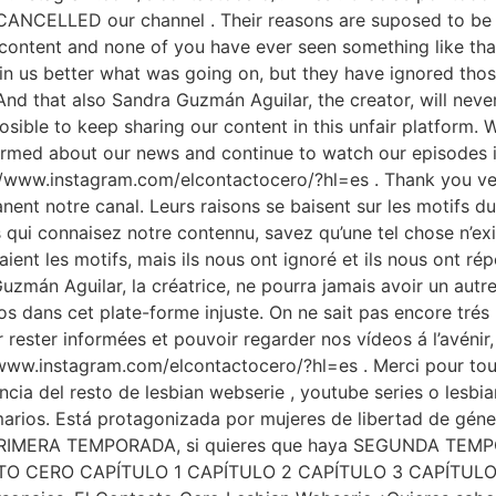
 CANCELLED our channel . Their reasons are suposed to 
content and none of you have ever seen something like tha
n us better what was going on, but they have ignored tho
nd that also Sandra Guzmán Aguilar, the creator, will neve
sible to keep sharing our content in this unfair platform. W
ormed about our news and continue to watch our episodes in
//www.instagram.com/elcontactocero/?hl=es . Thank you ve
nent notre canal. Leurs raisons se baisent sur les motifs
qui connaisez notre contennu, savez qu’une tel chose n’exis
ient les motifs, mais ils nous ont ignoré et ils nous ont r
 Guzmán Aguilar, la créatrice, ne pourra jamais avoir un aut
s dans cet plate-forme injuste. On ne sait pas encore trés 
 rester informées et pouvoir regarder nos vídeos á l’avénir, 
ww.instagram.com/elcontactocero/?hl=es . Merci pour tout 
encia del resto de lesbian webserie , youtube series o lesbi
rmarios. Está protagonizada por mujeres de libertad de gén
a PRIMERA TEMPORADA, si quieres que haya SEGUNDA TEMP
 CERO CAPÍTULO 1 CAPÍTULO 2 CAPÍTULO 3 CAPÍTULO 