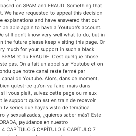
be based on SPAM and FRAUD. Something that
t. We have requested to appeal this decision
se explanations and have answered that our
r be able again to have a Youtube’s account.
e still don’t know very well what to do, but in
 the future please keep visiting this page. Or
ry much for your support in such a black
 du SPAM et du FRAUDE. C’est quelque chose
te pas. On a fait un appel sur Youtube et on
épondu que notre canal reste fermé par
re canal de Youtube. Alors, dans ce moment,
bien qu’est-ce qu’on va faire, mais dans
s’il vous plait, suivez cette page ou mieux
le support qu’on est en train de recevoir
an tv series que hayas visto de temática
ero y sexualizadas, ¿quieres saber más? Este
ORADA, ¡ayúdanos en nuestro
4 CAPÍTULO 5 CAPÍTULO 6 CAPÍTULO 7