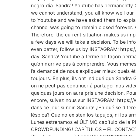
negro día. Sandra! Youtube has permanently
we cannot understand, you all know well our 
to Youtube and we have asked them to explai
channel was going to remain closed forever. A
Therefore, the current situation makes us impo
a few days we will take a decision. To be inf
even better, follow us by INSTAGRAM: https:
day. Sandra! Youtube a fermé de façon perma
qu’on n’arrive pas á comprendre. Vous mêmes 
l’a demandé de nous expliquer mieux quels éta
toujours. En plus, ils ont indiqué que Sandra
on ne peut pas continuer á partager nos video
quelques jours on aura pris une decision. Pour
encore, suivez nous sur INSTAGRAM: https://w
dans ce jour si noir. Sandra! ¿En qué se difer
lésbica? Que no existen los tapujos, ni los a
Lunes estrenamos el ÚLTIMO capítulo de l
CROWDFUNDING! CAPÍTULOS – EL CONTACTO