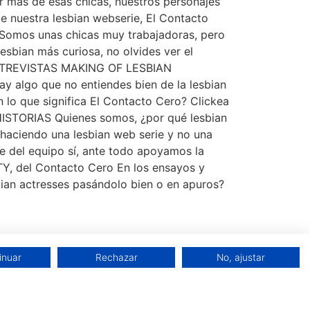
 más de esas chicas, nuestros personajes
 nuestra lesbian webserie, El Contacto
 Somos unas chicas muy trabajadoras, pero
sbian más curiosa, no olvides ver el
ENTREVISTAS MAKING OF LESBIAN
 algo que no entiendes bien de la lesbian
 lo que significa El Contacto Cero? Clickea
STORIAS Quienes somos, ¿por qué lesbian
haciendo una lesbian web serie y no una
te del equipo sí, ante todo apoyamos la
TY, del Contacto Cero En los ensayos y
sbian actresses pasándolo bien o en apuros?
inuar
Rechazar
No, ajustar