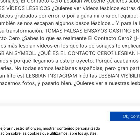
najes, El Contacto Cero Lesbian Webserie ¿Quieres saber
S VÍDEOS LÉSBICOS ¿Quieres ver vídeos lésbicos extras de
bicos grabados por error, o por alguna mirona del equipo.
mbién se nos escapan algunos besos lésbicos… Y para la le
e y su transformación. TOMAS FALSAS ENSAYOS CASTING 
o Cero ¿Sabes lo que es realmente El Contacto Cero? ¿Hay
es más lesbian vídeos en los que los personajes te explican
 LESBIAN SYMBOL. ¿QUÉ ES EL CONTACTO CERO? LESBIAN HI
somos y porqué llegamos a este proyecto. Porqué acabamos 
n series. No todas somos lesbianas españolas, pero gran par
bian Interest LESBIAN INSTAGRAM Inéditas LESBIAN VISIBILI
hacernos fotos, y pasarlo bien. ¿Quieres ver a nuestras le
Ok, cont
 mejorar nuestro sitio web, mostrar contenido personalizado
ación sobre las cookies que utilizamos, abre los ajustes.