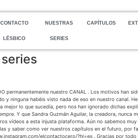
CONTACTO
NUESTRAS
CAPÍTULOS
EX
LÉSBICO
SERIES
series
O permanentemente nuestro CANAL . Los motivos han si
o y ninguna habéis visto nada de eso en nuestro canal. H
a mejor lo que sucedía, pero nos han ignorado dichas exp
empre. Y que Sandra Guzmán Aguilar, la creadora, nunca má
ros vídeos a esta injusta plataforma. Aún no sabemos muy 
s y saber como ver nuestros capítulos en el futuro, por fa
.instagram.com/elcontactocero/?hl=es . Gracias por todo