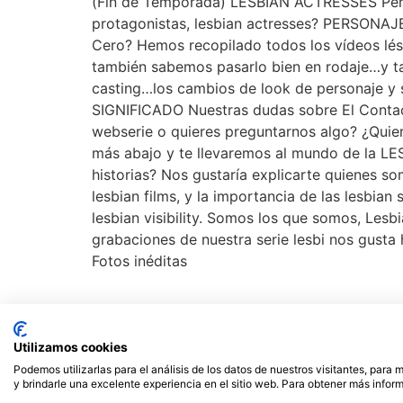
(Fin de Temporada) LESBIAN ACTRESSES Perso
protagonistas, lesbian actresses? PERSONAJE
Cero? Hemos recopilado todos los vídeos lés
también sabemos pasarlo bien en rodaje…y ta
casting…los cambios de look de personaj
SIGNIFICADO Nuestras dudas sobre El Contact
webserie o quieres preguntarnos algo? ¿Quier
más abajo y te llevaremos al mundo de la
historias? Nos gustaría explicarte quienes 
lesbian films, y la importancia de las lesbia
lesbian visibility. Somos los que somos, Les
grabaciones de nuestra serie lesbi nos gusta 
Fotos inéditas
Utilizamos cookies
Podemos utilizarlas para el análisis de los datos de nuestros visitantes, para
© 2023 El Contacto Cero – Todos los derechos reservados
y brindarle una excelente experiencia en el sitio web. Para obtener más inform